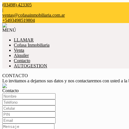
(03498) 423305
|
ventas@cofasainmobiliaria.com.ar
+5493498519804
MENÚ
LLAMAR
Cofasa Inmobiliaria
Venta
Alquiler
Contacto
AUTOGESTION
CONTACTO
Lo invitamos a dejarnos sus datos y nos contactaremos con usted a la
Contacto